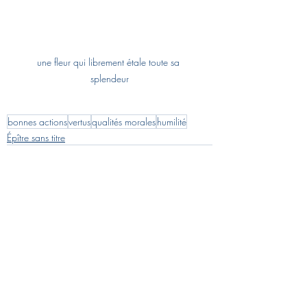
une fleur qui librement étale toute sa 
splendeur
bonnes actions
vertus
qualités morales
humilité
Épître sans titre
Posts récents
Voir tout