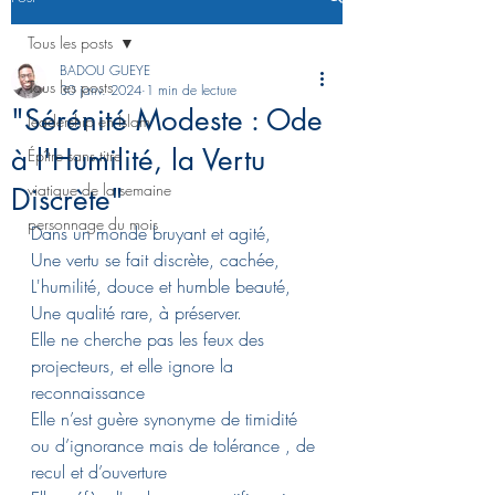
Tous les posts
BADOU GUEYE
Tous les posts
30 janv. 2024
1 min de lecture
"Sérénité Modeste : Ode
leadership en Islam
à l'Humilité, la Vertu
Épître sans titre
viatique de la semaine
Discrète"
personnage du mois
Dans un monde bruyant et agité,
Une vertu se fait discrète, cachée,
L'humilité, douce et humble beauté,
Une qualité rare, à préserver.
Elle ne cherche pas les feux des 
projecteurs, et elle ignore la 
reconnaissance
Elle n’est guère synonyme de timidité 
ou d’ignorance mais de tolérance , de 
recul et d’ouverture 