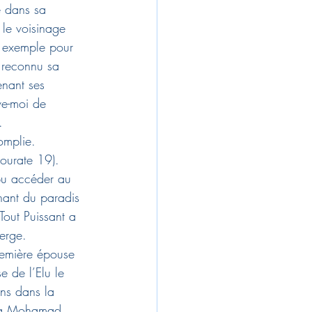
e dans sa 
 le voisinage 
e exemple pour 
a reconnu sa 
nant ses 
ve-moi de 
.
omplie. 
Sourate 19). 
 pu accéder au 
enant du paradis 
Tout Puissant a 
erge.
remière épouse 
e de l’Elu le 
ens dans la 
ina Mohamad, 