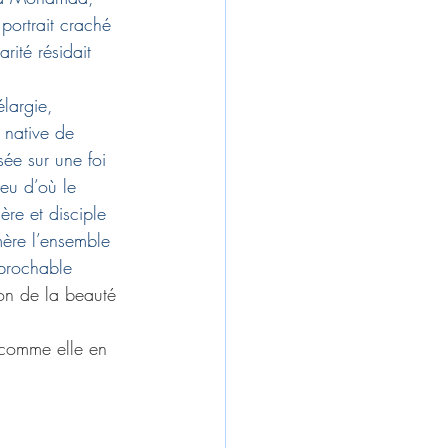
 portrait craché 
rité résidait 
largie, 
 native de 
ée sur une foi 
eu d’où le 
ère et disciple 
mère l’ensemble 
éprochable 
ion de la beauté 
 comme elle en 