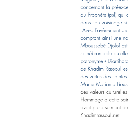
concernant la préexcel
du Prophète (psl) qui d
dans son voisinage si
 Avec l’avènement de 
comptant ainsi une n
Mboussobé Djolof est c
si inébranlable qu’ell
patronyme « Diarrihato
de Khadim Rassoul est
des vertus des saintes
Mame Mariama Bous
des valeurs culturelle
Hommage à cette sain
avait prêté serment de
Khadimrassoul.net