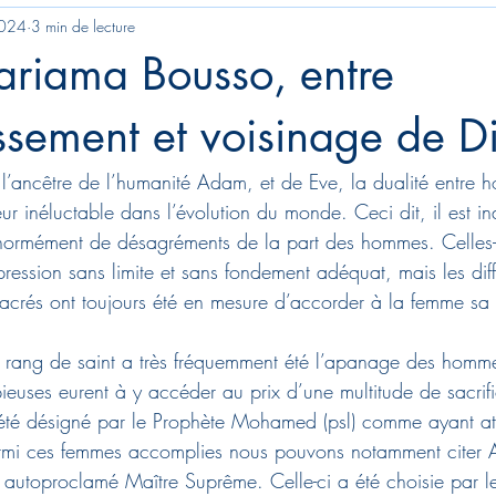
2024
3 min de lecture
iama Bousso, entre
sement et voisinage de D
 l’ancêtre de l’humanité Adam, et de Eve, la dualité entre
eur inéluctable dans l’évolution du monde. Ceci dit, il est i
normément de désagréments de la part des hommes. Celles-c
ression sans limite et sans fondement adéquat, mais les diff
 sacrés ont toujours été en mesure d’accorder à la femme sa 
au rang de saint a très fréquemment été l’apanage des hommes
ieuses eurent à y accéder au prix d’une multitude de sacrifi
t été désigné par le Prophète Mohamed (psl) comme ayant att
mi ces femmes accomplies nous pouvons notamment citer 
t autoproclamé Maître Suprême. Celle-ci a été choisie par l