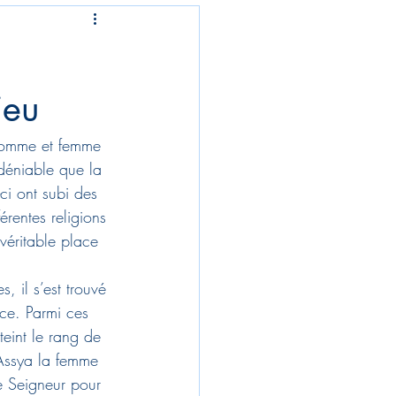
ieu
 homme et femme 
ndéniable que la 
i ont subi des 
érentes religions 
véritable place 
, il s’est trouvé 
ce. Parmi ces 
eint le rang de 
Assya la femme 
e Seigneur pour 