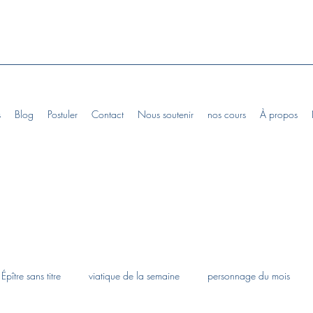
s
Blog
Postuler
Contact
Nous soutenir
nos cours
À propos
Épître sans titre
viatique de la semaine
personnage du mois