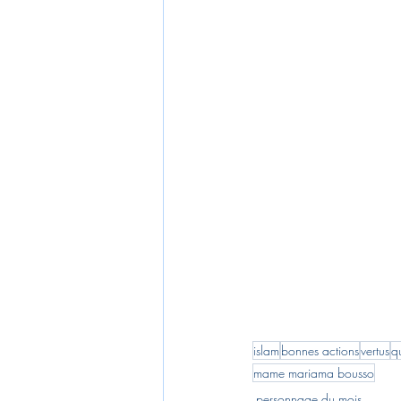
islam
bonnes actions
vertus
q
mame mariama bousso
personnage du mois