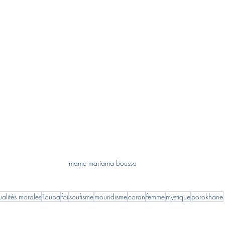
mame mariama bousso
ualités morales
Touba
foi
soufisme
mouridisme
coran
femme
mystique
porokhane