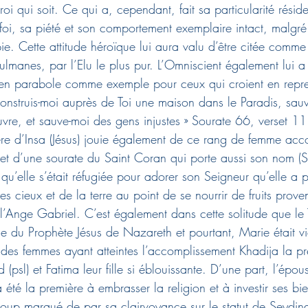
roi qui soit. Ce qui a, cependant, fait sa particularité résid
foi, sa piété et son comportement exemplaire intact, malgré
pie. Cette attitude héroïque lui aura valu d’être citée comm
ulmanes, par l’Elu le plus pur. L’Omniscient également lui 
 en parabole comme exemple pour ceux qui croient en repre
construis-moi auprès de Toi une maison dans le Paradis, sau
re, et sauve-moi des gens injustes » Sourate 66, verset 11
e d’Insa (Jésus) jouie également de ce rang de femme acc
’objet d’une sourate du Saint Coran qui porte aussi son nom (
 qu’elle s’était réfugiée pour adorer son Seigneur qu’elle a
s cieux et de la terre au point de se nourrir de fruits prov
 l’Ange Gabriel. C’est également dans cette solitude que le 
e du Prophète Jésus de Nazareth et pourtant, Marie était vi
 des femmes ayant atteintes l’accomplissement Khadija la p
sl) et Fatima leur fille si éblouissante. D’une part, l’épous
a été la première à embrasser la religion et à investir ses bi
ucoup marqué de par sa clairvoyance sur le statut de Seyd