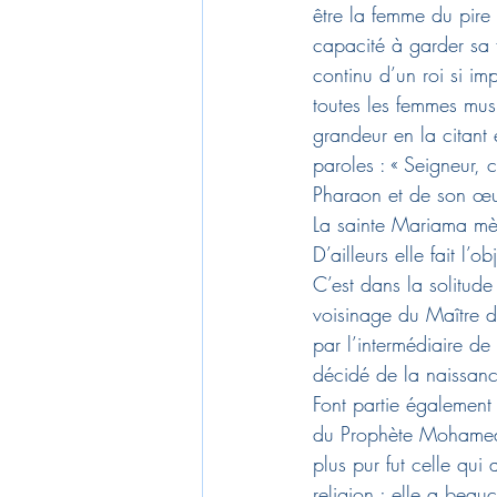
être la femme du pire 
capacité à garder sa 
continu d’un roi si im
toutes les femmes mus
grandeur en la citant
paroles : « Seigneur, 
Pharaon et de son œuv
La sainte Mariama mèr
D’ailleurs elle fait l
C’est dans la solitude
voisinage du Maître de
par l’intermédiaire de
décidé de la naissanc
Font partie également
du Prophète Mohamed (p
plus pur fut celle qui 
religion ; elle a bea