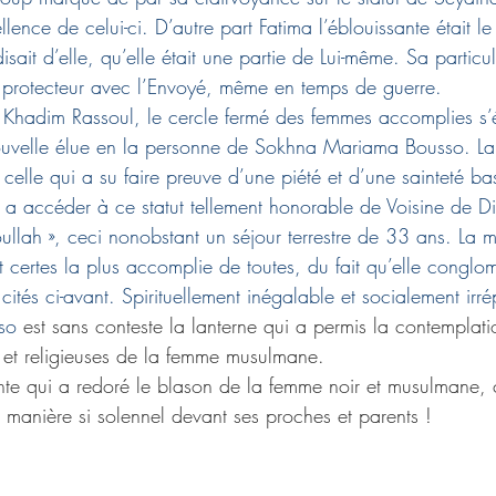
lence de celui-ci. D’autre part Fatima l’éblouissante était le
isait d’elle, qu’elle était une partie de Lui-même. Sa particula
 protecteur avec l’Envoyé, même en temps de guerre.
Khadim Rassoul, le cercle fermé des femmes accomplies s’é
ouvelle élue en la personne de Sokhna Mariama Bousso. La
elle qui a su faire preuve d’une piété et d’une sainteté bas
e a accéder à ce statut tellement honorable de Voisine de Di
ullah », ceci nonobstant un séjour terrestre de 33 ans. La m
 certes la plus accomplie de toutes, du fait qu’elle conglo
 cités ci-avant. Spirituellement inégalable et socialement irr
so 
est sans conteste la lanterne qui a permis la contemplat
s et religieuses de la femme musulmane.
te qui a redoré le blason de la femme noir et musulmane,
 manière si solennel devant ses proches et parents !