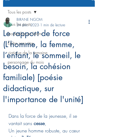
Tous les posts
BIRANE NGOM
Tous les posts
24 déc. 2023
1 min de lecture
Le rapport de force
leadership en Islam
(L’homme, la femme,
Épître sans titre
viatique de la semaine
l’enfant, le sommeil, le
personnage du mois
besoin, la cohésion
familiale) [poésie
didactique, sur
l'importance de l'unité]
Dans la force de la jeunesse, il se 
vantait sans 
cesse
,
Un jeune homme robuste, au cœur 