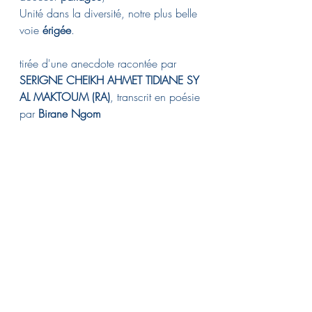
Unité dans la diversité, notre plus belle 
voie 
érigée
.
tirée d'une anecdote racontée par 
SERIGNE CHEIKH AHMET TIDIANE SY 
AL MAKTOUM (RA)
, transcrit en poésie 
par 
Birane Ngom
Épître sans titre